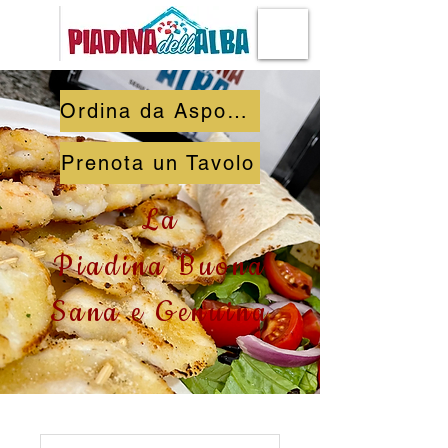
Ordina da Asporto
Prenota un Tavolo
La
Piadina Buona
Sana e Genuina