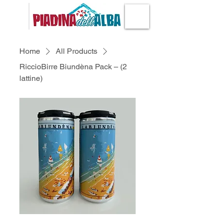
Home
All Products
RiccioBirre Biundèna Pack – (2
lattine)