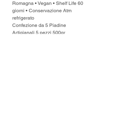
Romagna • Vegan • Shelf Life 60 
giorni • Conservazione Atm 
refrigerato
Confezione da 5 Piadine 
Artigianali 5 pezzi 500gr
© 2016 Piadina dell'Alba Riccione