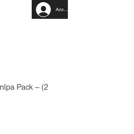
Accedi
More
onIpa Pack – (2