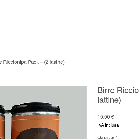
peisekarte
English Menu
Menu
Ordina Online
e RiccionIpa Pack – (2 lattine)
Birre Ricci
lattine)
Prezzo
10,00 €
IVA inclusa
Quantità
*